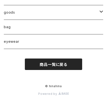
◇ZERO series◇
goods
◇enclosure series◇(封入)
broach
bag
◇puchipuchi series◇
i phone case
eyewear
pierce
商品一覧に戻る
necklace
pearl
earring
© hinahina
Powered by
stainless
ring