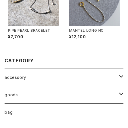
PIPE PEARL BRACELET
MANTEL LONG NC
¥7,700
¥12,100
CATEGORY
accessory
◇ZERO series◇
goods
◇enclosure series◇(封入)
broach
bag