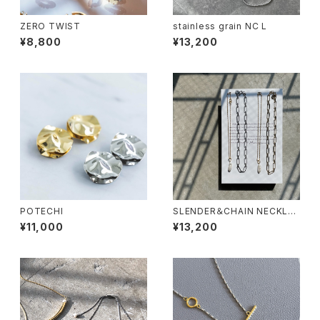
ZERO TWIST
stainless grain NC L
¥8,800
¥13,200
POTECHI
SLENDER＆CHAIN NECKLA
CE
¥11,000
¥13,200