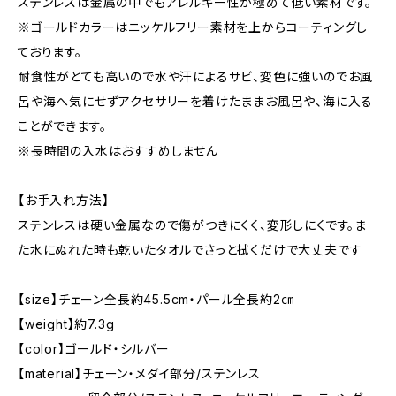
ステンレスは金属の中でもアレルギー性が極めて低い素材です。
※ゴールドカラーはニッケルフリー素材を上からコーティングし
ております。
耐食性がとても高いので水や汗によるサビ、変色に強いのでお風
呂や海へ気にせずアクセサリーを着けたままお風呂や、海に入る
ことができます。
※長時間の入水はおすすめしません
【お手入れ方法】
ステンレスは硬い金属なので傷がつきにくく、変形しにくです。ま
た水にぬれた時も乾いたタオルでさっと拭くだけで大丈夫です
【size】チェーン全長約45.5cm・パール全長約2㎝
【weight】約7.3g
【color】ゴールド・シルバー
【material】チェーン・メダイ部分/ステンレス