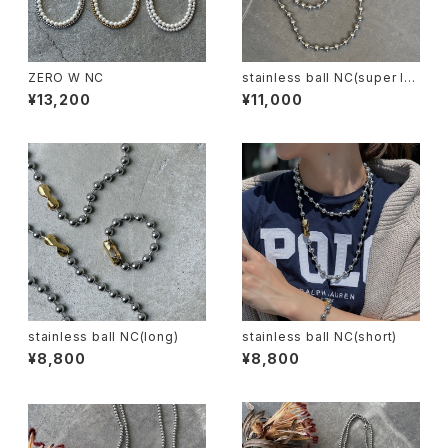
ZERO W NC
stainless ball NC(super lo
ng)
¥13,200
¥11,000
stainless ball NC(long)
stainless ball NC(short)
¥8,800
¥8,800