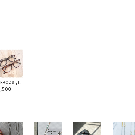
RRODS gla
5,500