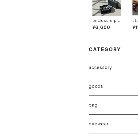
enclosure pe
st
arl/10mm
n 
¥6,600
¥1
CATEGORY
accessory
◇ZERO series◇
goods
◇enclosure series◇
broach
bag
◇puchipuchi series◇
i phone case
eyewear