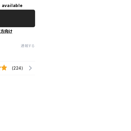
 available
の方向け
通報する
(224)