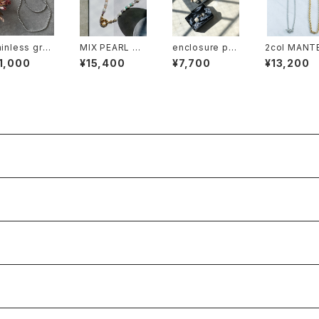
ainless grai
MIX PEARL NE
enclosure pe
2col MANT
NC M
CKLACE
arl/14mm
LONG NC
1,000
¥15,400
¥7,700
¥13,200
(封入)