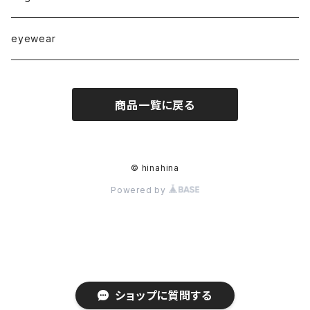
◇puchipuchi series◇
i phone case
eyewear
pierce
商品一覧に戻る
necklace
pearl
earring
© hinahina
Powered by
stainless
ring
bracelet
stainless
maskchain
ショップに質問する