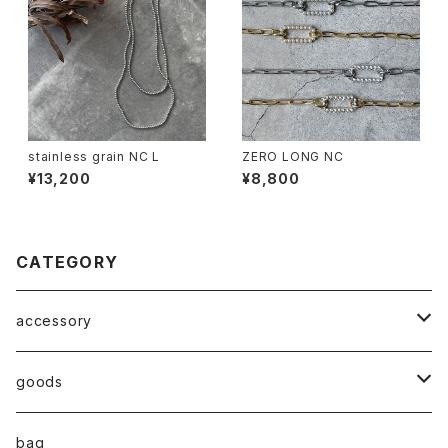
stainless grain NC L
ZERO LONG NC
¥13,200
¥8,800
CATEGORY
accessory
◇ZERO series◇
goods
◇enclosure series◇(封入)
broach
bag