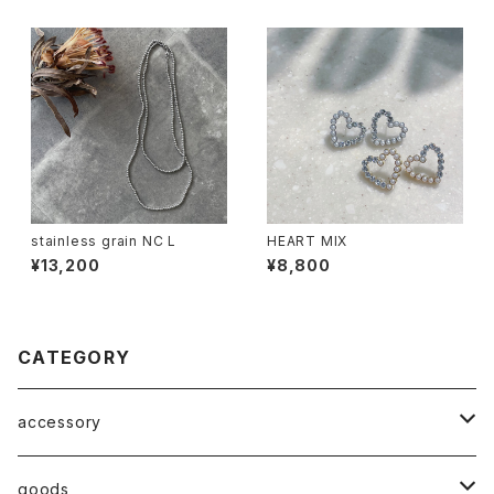
stainless grain NC L
HEART MIX
¥13,200
¥8,800
CATEGORY
accessory
◇ZERO series◇
goods