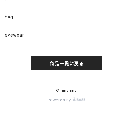
◇enclosure series◇(封入)
broach
bag
◇puchipuchi series◇
i phone case
eyewear
pierce
商品一覧に戻る
necklace
pearl
earring
© hinahina
Powered by
stainless
ring
bracelet