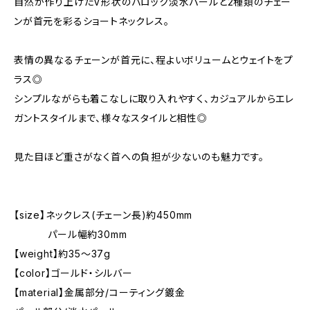
自然が作り上げたV形状のバロック淡水パールと2種類のチェー
ンが首元を彩るショートネックレス。
表情の異なるチェーンが首元に、程よいボリュームとウェイトをプ
ラス◎
シンプルながらも着こなしに取り入れやすく、カジュアルからエレ
ガントスタイルまで、様々なスタイルと相性◎
見た目ほど重さがなく首への負担が少ないのも魅力です。
【size】ネックレス(チェーン長)約450mm
パール幅約30mm
【weight】約35～37g
【color】ゴールド・シルバー
【material】金属部分/コーティング鍍金