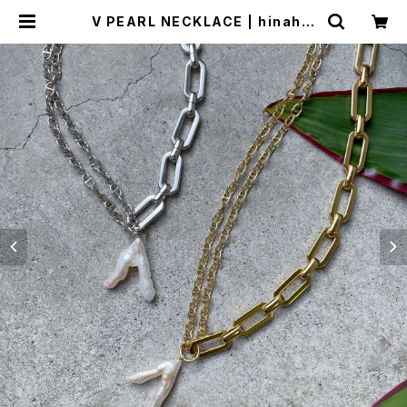
V PEARL NECKLACE | hinahin
a