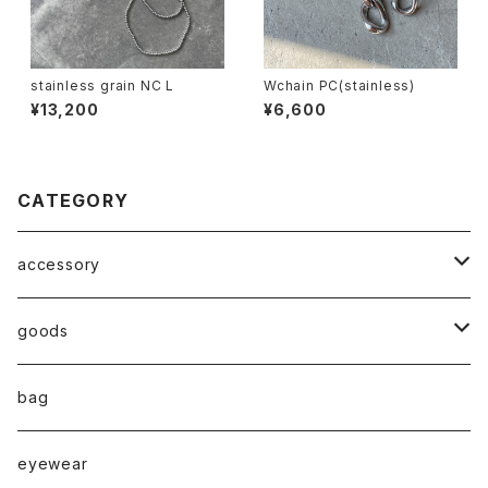
stainless grain NC L
Wchain PC(stainless)
¥13,200
¥6,600
CATEGORY
accessory
◇ZERO series◇
goods
◇enclosure series◇(封入)
broach
bag
◇puchipuchi series◇
i phone case
eyewear