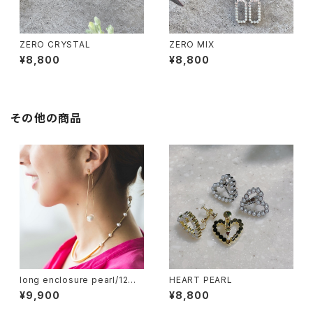
ZERO CRYSTAL
ZERO MIX
¥8,800
¥8,800
その他の商品
long enclosure pearl/12m
HEART PEARL
m
¥9,900
¥8,800