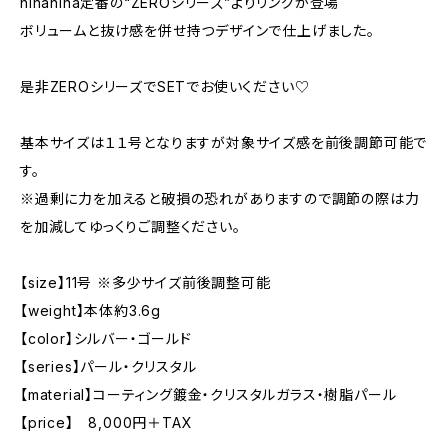
hinahina定番の“ZEROシリーズ”よりリングが登場
ボリュームと抜け感を併せ持つデザインで仕上げました。
是非ZEROシリーズでSETでお使いください♡
基本サイズは１１号となりますが対象サイズ感を前後調節可能で
す。
※過剰に力を加えると破損の恐れがありますので調節の際は力
を加減してゆっくりご調整ください。
【size】11号 ※多少サイズ前後調整可能
【weight】本体約3.6g
【color】シルバー・ゴールド
【series】パール・クリスタル
【material】コーティング鍍金・クリスタルガラス・樹脂パール
【price】 8,000円＋TAX