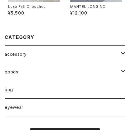
Luxe Frill Chouchou
MANTEL LONG NC
¥5,500
¥12,100
CATEGORY
accessory
◇ZERO series◇
goods
◇enclosure series◇(封入)
broach
bag
◇puchipuchi series◇
i phone case
eyewear
pierce