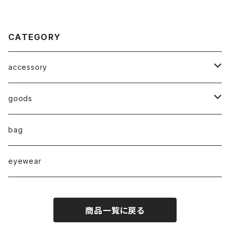
CATEGORY
accessory
◇ZERO series◇
goods
◇enclosure series◇(封入)
broach
bag
◇puchipuchi series◇
i phone case
eyewear
pierce
商品一覧に戻る
necklace