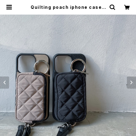
Quilting poach iphone case |
hinahina