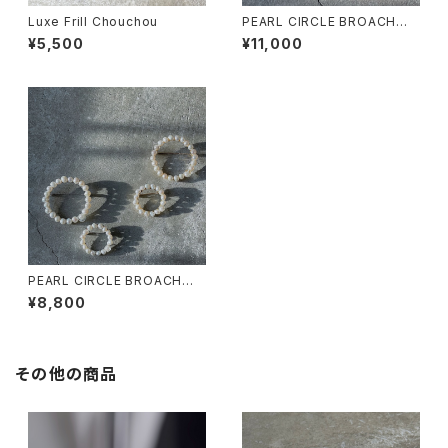
Luxe Frill Chouchou
PEARL CIRCLE BROACH
Msize
¥5,500
¥11,000
PEARL CIRCLE BROACH S
size
¥8,800
その他の商品