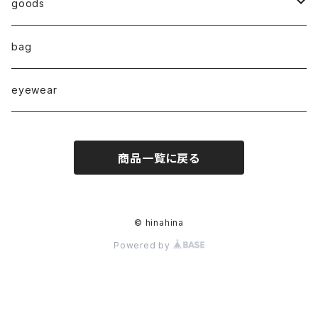
◇ZERO series◇
goods
◇enclosure series◇(封入)
broach
bag
◇puchipuchi series◇
i phone case
eyewear
pierce
商品一覧に戻る
necklace
pearl
earring
© hinahina
Powered by
stainless
ring
bracelet