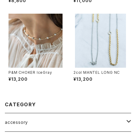
¥8,800
¥11,000
P&M CHOKER IceGray
2col MANTEL LONG NC
¥13,200
¥13,200
CATEGORY
accessory