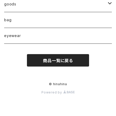
◇ZERO series◇
goods
◇enclosure series◇(封入)
broach
bag
◇puchipuchi series◇
i phone case
eyewear
pierce
商品一覧に戻る
necklace
pearl
earring
© hinahina
Powered by
stainless
ring
bracelet