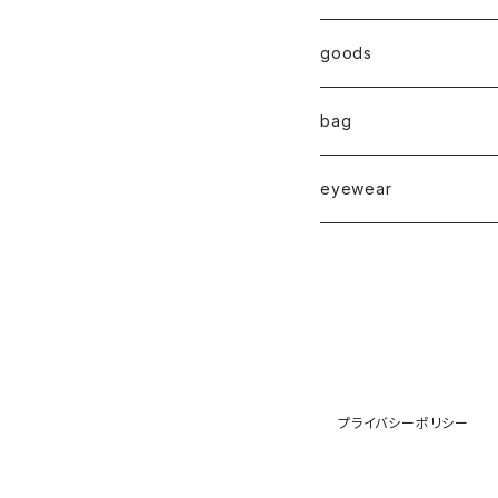
◇ZERO series◇
goods
◇enclosure series◇
broach
bag
◇puchipuchi series◇
i phone case
eyewear
pierce
necklace
pearl
earring
プライバシーポリシー
stainless
ring