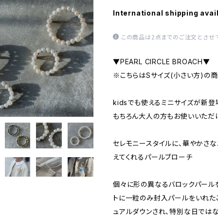
International shipping avai
この商品は2点までのご注文とさせて
▼PEARL CIRCLE BROACH▼
※こちらはSサイズ(小さい方)の
kidsでも使えるミニサイズが新登
もちろん大人の方もお使いいただ
セレモニースタイルに、華やかさ
えてくれるパールブローチ
個々に形の異なるバロックパール
トに一粒のみ封入パールをいれた
ュアルダウンされ、特別な日では