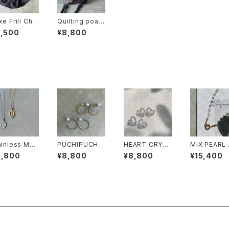
xe Frill Cho
Quilting poac
hou
h iphone case
5,500
¥8,800
ainless MAR
PUCHIPUCHI
HEART CRYST
MIX PEARL 
 NC
PEARL HOOP
AL
CKLACE
8,800
¥8,800
¥8,800
¥15,400