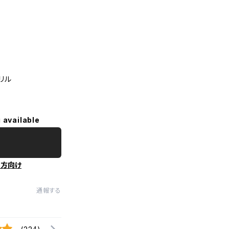
リル
 available
の方向け
通報する