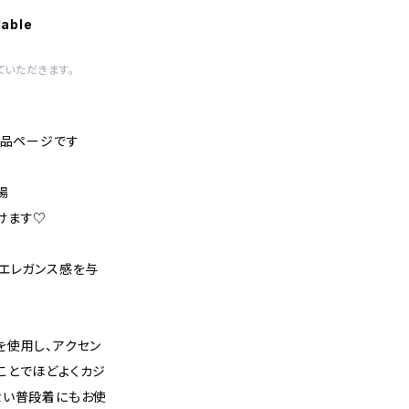
lable
いただきます。
商品ページです
場
けます♡
なエレガンス感を与
を使用し、アクセン
ことでほどよくカジ
ない普段着にもお使