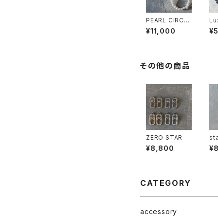
PEARL CIRCLE
Lu
BROACH Msi
uc
¥11,000
¥
ze
その他の商品
ZERO STAR
st
IA
¥8,800
¥
CATEGORY
accessory