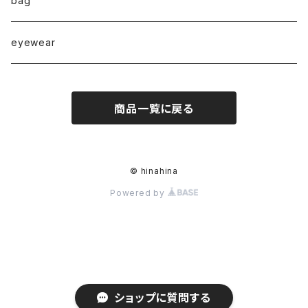
bag
◇puchipuchi series◇
i phone case
eyewear
pierce
商品一覧に戻る
necklace
pearl
earring
© hinahina
Powered by
stainless
ring
bracelet
stainless
maskchain
ショップに質問する