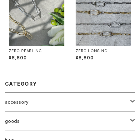
ZERO PEARL NC
ZERO LONG NC
¥8,800
¥8,800
CATEGORY
accessory
◇ZERO series◇
goods
◇enclosure series◇(封入)
broach