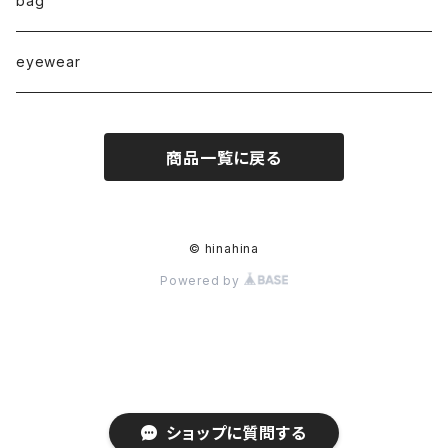
bag
◇puchipuchi series◇
i phone case
eyewear
pierce
商品一覧に戻る
necklace
pearl
earring
© hinahina
Powered by
stainless
ring
bracelet
stainless
maskchain
ショップに質問する