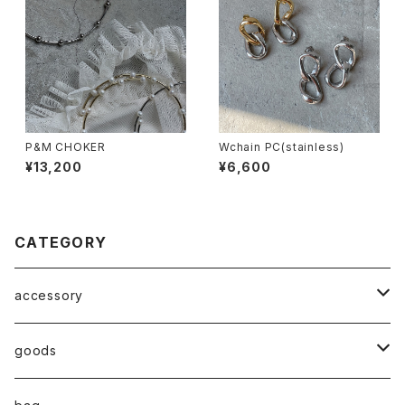
P&M CHOKER
Wchain PC(stainless)
¥13,200
¥6,600
CATEGORY
accessory
◇ZERO series◇
goods
◇enclosure series◇(封入)
broach