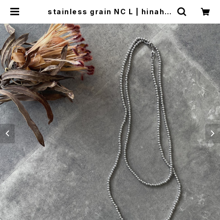
stainless grain NC L | hinahin
a