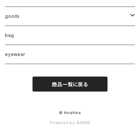
◇ZERO series◇
goods
◇enclosure series◇(封入)
broach
bag
◇puchipuchi series◇
i phone case
eyewear
pierce
商品一覧に戻る
necklace
pearl
earring
© hinahina
Powered by
stainless
ring